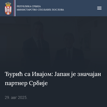
Прескочи
на
РЕПУБЛИКА СРБИЈА
МИНИСТАРСТВО СПОЉНИХ ПОСЛОВА
главни
део
садржаја
Ђурић са Ивајом: Јапан је значајан
партнер Србије
29. авг 2025.