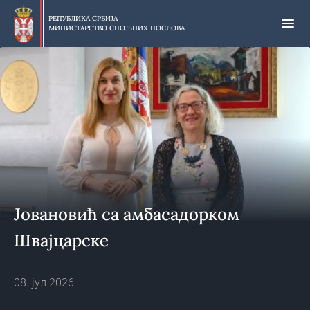
Прескочи
на
РЕПУБЛИКА СРБИЈА
МИНИСТАРСТВО СПОЉНИХ ПОСЛОВА
главни
део
садржаја
Јовановић са амбасадорком
Швајцарске
08. јул 2026.