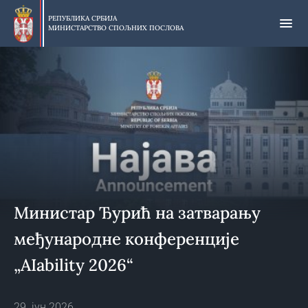
Прескочи
на
РЕПУБЛИКА СРБИЈА
МИНИСТАРСТВО СПОЉНИХ ПОСЛОВА
главни
део
садржаја
Министар Ђурић на затварању
међународне конференције
„AIability 2026“
29. јун 2026.