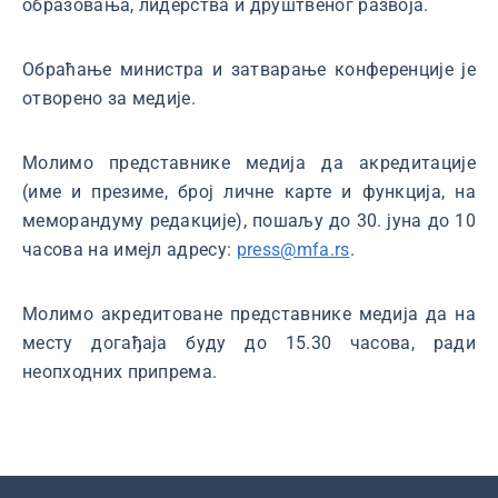
образовања, лидерства и друштвеног развоја.
Обраћање министра и затварање конференције је
отворено за медије.
Молимо представнике медија да акредитације
(име и презиме, број личне карте и функција, на
меморандуму редакције), пошаљу до 30. јуна до 10
часова на имејл адресу:
press@mfa.rs
.
Молимо акредитоване представнике медија да на
месту догађаја буду до 15.30 часова, ради
неопходних припрема.