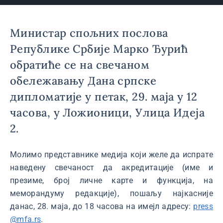
Министар спољних послова
Републике Србије Марко Ђурић
обратиће се на свечаном
обележавању Дана српске
дипломатије у петак, 29. маја у 12
часова, у Ложионици, Улица Идеја
2.
Молимо представнике медија који желе да испрате
наведену свечаност да акредитације (име и
презиме, број личне карте и функција, на
меморандуму редакције), пошаљу најкасније
данас, 28. маја, до 18 часова на имејл адресу:
press
@mfa.rs
.