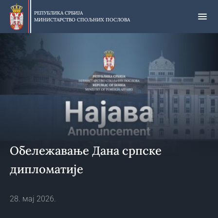
Прескочи
на
РЕПУБЛИКА СРБИЈА
МИНИСТАРСТВО СПОЉНИХ ПОСЛОВА
главни
део
садржаја
Обележавање Дана српске
дипломатије
28. мај 2026.