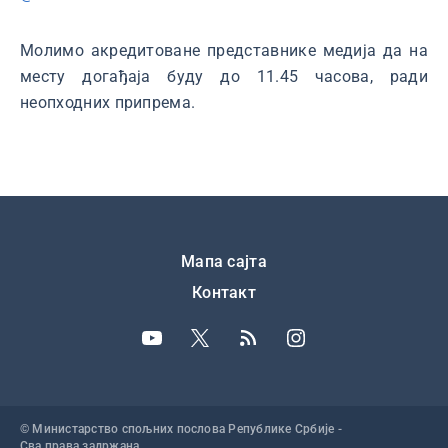
Молимо акредитоване представнике медија да на
месту догађаја буду до 11.45 часова, ради
неопходних припрема.
Подножје
Мапа сајта
Контакт
© Министарство спољних послова Републике Србије -
Сва права задржана