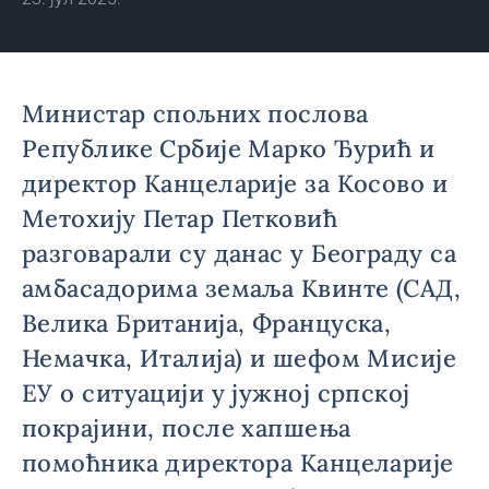
Министар спољних послова
Републике Србије Марко Ђурић и
директор Канцеларије за Косово и
Метохију Петар Петковић
разговарали су данас у Београду са
амбасадорима земаља Квинте (САД,
Велика Британија, Француска,
Немачка, Италија) и шефом Мисије
ЕУ о ситуацији у јужној српској
покрајини, после хапшења
помоћника директора Канцеларије