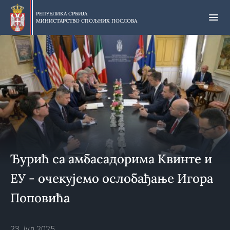
Прескочи
на
РЕПУБЛИКА СРБИЈА
МИНИСТАРСТВО СПОЉНИХ ПОСЛОВА
главни
део
садржаја
Ђурић са амбасадорима Квинте и
ЕУ - очекујемо ослобађање Игора
Поповића
23. јул 2025.