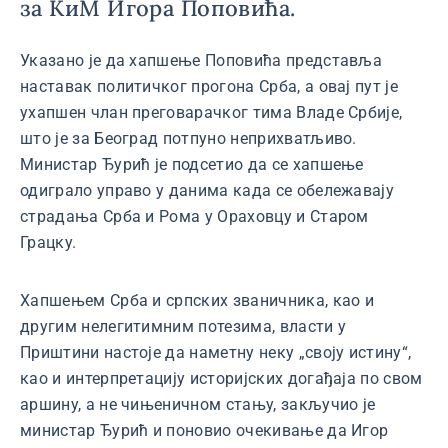
за КиМ Игора Поповића.
Указано је да хапшење Поповића представља
наставак политичког прогона Срба, а овај пут је
ухапшен члан преговарачког тима Владе Србије,
што је за Београд потпуно неприхватљиво.
Министар Ђурић је подсетио да се хапшење
одиграло управо у данима када се обележавају
страдања Срба и Рома у Ораховцу и Старом
Грацку.
Хапшењем Срба и српских званичника, као и
другим нелегитимним потезима, власти у
Приштини настоје да наметну неку „своју истину“,
као и интерпретацију историјских догађаја по свом
аршину, а не чињеничном стању, закључио је
министар Ђурић и поновио очекивање да Игор