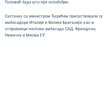
Поповић буде што пре ослобођен.
Састанку са министром Ђурићем присуствовали су
амбасадори Италије и Велике Британије, као и
отправници послова амбасада САД, Француске,
Немачке и Мисије ЕУ.