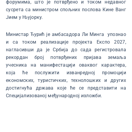
форумима, што је потврђено и током недавног
сусрета са министром спољних послова Кине Ванг
Јием у Њујорку.
Министар Ђурић је амбасадора Ли Минга упознао
и са током реализације пројекта Експо 2027,
нагласивши да је Србија до сада регистровала
рекордан број потврђених пријава земаља
учесника на манифестацији оваквог карактера,
која ће послужити изванредној промоцији
економских, туристичких, технолошких и других
достигнућа држава које ће се представити на
Специјализованој међународној изложби.