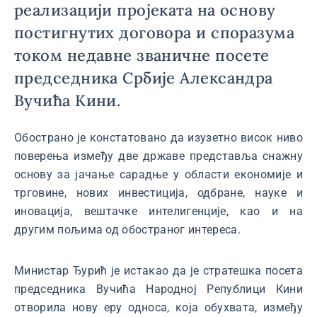
реализацији пројеката на основу
постигнутих договора и споразума
током недавне званичне посете
председника Србије Александра
Вучића Кини.
Обострано је констатовано да изузетно висок ниво
поверења између две државе представља снажну
основу за јачање сарадње у области економије и
трговине, нових инвестиција, одбране, науке и
иновација, вештачке интелигенције, као и на
другим пољима од обостраног интереса.
Министар Ђурић је истакао да је стратешка посета
председника Вучића Народној Републици Кини
отворила нову еру односа, која обухвата, између