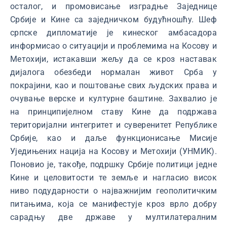
осталог, и промовисање изградње Заједнице
Србије и Кине са заједничком будућношћу. Шеф
српске дипломатије је кинеског амбасадора
информисао о ситуацији и проблемима на Косову и
Метохији, истакавши жељу да се кроз наставак
дијалога обезбеди нормалан живот Срба у
покрајини, као и поштовање свих људских права и
очување верске и културне баштине. Захвалио је
на принципијелном ставу Кине да подржава
територијални интегритет и суверенитет Републике
Србије, као и даље функционисање Мисије
Уједињених нација на Косову и Метохији (УНМИК).
Поновио је, такође, подршку Србије политици једне
Кине и целовитости те земље и нагласио висок
ниво подударности о најважнијим геополитичким
питањима, која се манифестује кроз врло добру
сарадњу две државе у мултилатералним