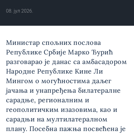
08. јул 2026.
Министар спољних послова
Републике Србије Марко Ђурић
разговарао је данас са амбасадором
Народне Републике Кине Ли
Мингом о могућностима даљег
јачања и унапређења билатералне
сарадње, регионалним и
геополитичким изазовима, као и
сарадњи на мултилатералном
плану. Посебна пажња посвећена је