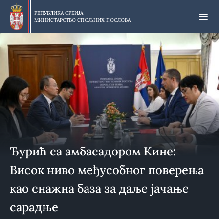
Прескочи
на
РЕПУБЛИКА СРБИЈА
МИНИСТАРСТВО СПОЉНИХ ПОСЛОВА
главни
део
садржаја
Ђурић са амбасадором Кине:
Висок ниво међусобног поверења
као снажна база за даље јачање
сарадње