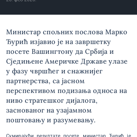
Министар спољних послова Марко
Ђурић изјавио је на завршетку
посете Вашингтону да Србија и
Сједињене Америчке Државе улазе
у фазу чвршћег и снажнијег
партнерства, са јасном
перспективом подизања односа на
ниво стратешког дијалога,
заснованог на узајамном
поштовању и разумевању.
Сумирајући резултате посете, министар Ђурић је