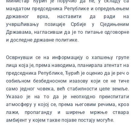
Министар Ђурић је поручио да ће, у складу са
мандатом председника Републике и опредељењем
државног врха, наставити да ради на
учвршћивању позиције Србије у Сједињеним
Државама, нагласивши да је то питање одговорне
и доследне државне политике.
Осврнувши се на информацију о хапшењу групе
лица која је, према наводима, планирала атентат на
председника Републике, Ђурић је оценио да је реч о
озбиљном безбедносном изазову који се не тиче
само једног човека, већ стабилности целе земље.
Указао је на то да је неопходно преиспитати
атмосферу у којој се, према његовим речима, кроз
лажи, пропаганду и ширење мржње ствара
амбијент у којем такве појаве постају могуће.