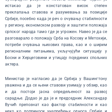
истакао да је констатован висок степен
преклапања ставова и разумевања за позиције
Србије, посебно када је реч о очувању стабилности
у региону, економском развоју и заштити положаја
српског народа тамо где је угрожен. Навео је да се
разговарало о положају Срба на Косову и Метохији,
потреби очувања њихових права, као и о ширим
регионалним питањима, укључујући ситуацију у
Босни и Херцеговини и утицају појединих спољних
актера.
Министар је нагласио да је Србија у Вашингтону
уважена и да се њени ставови узимају у обзир, као
и да постоји јасна опредељеност за развој
сарадње. Додао је да је и председник Александар
Вучић препознат као фактор стабилности и као
неко ко доприноси унапређењу односа Србије и