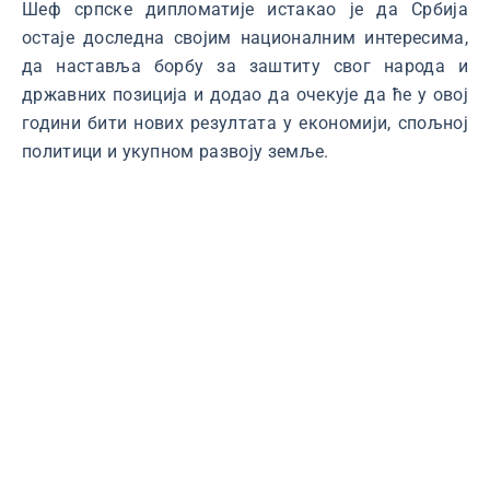
Шеф српске дипломатије истакао је да Србија
остаје доследна својим националним интересима,
да наставља борбу за заштиту свог народа и
државних позиција и додао да очекује да ће у овој
години бити нових резултата у економији, спољној
политици и укупном развоју земље.