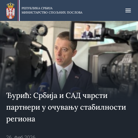
Прескочи
на
РЕПУБЛИКА СРБИЈА
МИНИСТАРСТВО СПОЉНИХ ПОСЛОВА
главни
део
садржаја
Ђурић: Србија и САД чврсти
партнери у очувању стабилности
региона
26. феб 2026.