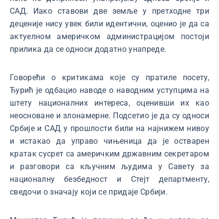
САД. Иако ставови две земље у претходне три
деценије нису увек били идентични, оценио је да са
актуелном америчком администрацијом постоји
прилика да се односи додатно унапреде.
Говорећи о критикама које су пратиле посету,
Ђурић је одбацио наводе о наводним уступцима на
штету националних интереса, оценивши их као
неосноване и злонамерне. Подсетио је да су односи
Србије и САД у прошлости били на најнижем нивоу
и истакао да управо чињеница да је остварен
кратак сусрет са америчким државним секретаром
и разговори са кључним људима у Савету за
националну безбедност и Стејт департменту,
сведочи о значају који се придаје Србији.