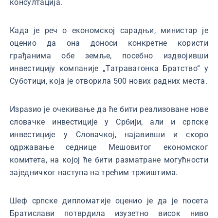
консултација.
Када је реч о економској сарадњи, министар је
оценио да она доноси конкретне користи
грађанима обе земље, посебно издвојивши
инвестицију компаније „Татравагонка Братство“ у
Суботици, која је отворила 500 нових радних места.
Изразио је очекивање да ће бити реализоване нове
словачке инвестиције у Србији, али и српске
инвестиције у Словачкој, најавивши и скоро
одржавање седнице Мешовитог економског
комитета, на којој ће бити разматране могућности
заједничког наступа на трећим тржиштима.
Шеф српске дипломатије оценио је да је посета
Братислави потврдила изузетно висок ниво