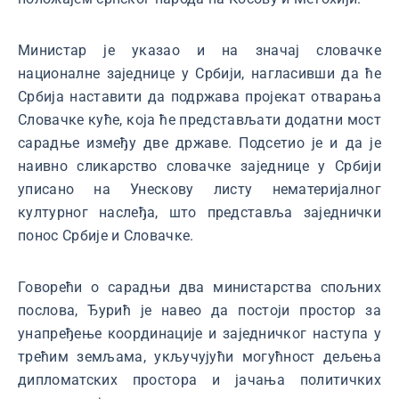
Министар је указао и на значај словачке
националне заједнице у Србији, нагласивши да ће
Србија наставити да подржава пројекат отварања
Словачке куће, која ће представљати додатни мост
сарадње између две државе. Подсетио је и да је
наивно сликарство словачке заједнице у Србији
уписано на Унескову листу нематеријалног
културног наслеђа, што представља заједнички
понос Србије и Словачке.
Говорећи о сарадњи два министарства спољних
послова, Ђурић је навео да постоји простор за
унапређење координације и заједничког наступа у
трећим земљама, укључујући могућност дељења
дипломатских простора и јачања политичких