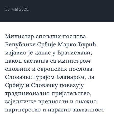
30. мај 2026.
Министар спољних послова
Републике Србије Марко Ђурић
изјавио је данас у Братислави,
након састанка са министром
спољних и европских послова
Словачке Јурајем Бланаром, да
Србију и Словачку повезују
традиционално пријатељство,
заједничке вредности и снажно
партнерство и изразио захвалност