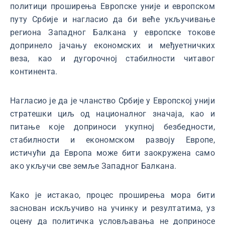
политици проширења Европске уније и европском
путу Србије и нагласио да би веће укључивање
региона Западног Балкана у европске токове
допринело јачању економских и међуетничких
веза, као и дугорочној стабилности читавог
континента.
Нагласио је да је чланство Србије у Европској унији
стратешки циљ од националног значаја, као и
питање које доприноси укупној безбедности,
стабилности и економском развоју Европе,
истичући да Европа може бити заокружена само
ако укључи све земље Западног Балкана.
Како је истакао, процес проширења мора бити
заснован искључиво на учинку и резултатима, уз
оцену да политичка условљавања не доприносе