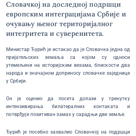
Словачкој на доследној подршци
европским интеграцијама Србије и
очувању њеног територијалног
интегритета и суверенитета.
Министар Ђурић је истакао да је Словачка једна од
пријатељских земаља са којом су односи
утемељени на историјским везама, блискости два
народа и значајном доприносу словачке заједнице
у Србији.
Он је оценио да посета долази у тренутку
интензивирања билатералних контаката и
потврђује позитиван замах у сарадњи две земље.
Ђурић је посебно захвалио Словачкој на подршци