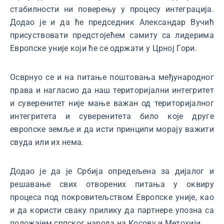
стабилности ни поверењу у процесу интеграција.
Додао је и да ће председник Александар Вучић
присуствовати предстојећем самиту са лидерима
Европске уније који ће се одржати у Црној Гори.
Осврнуо се и на питање поштовања међународног
права и нагласио да наш територијални интегритет
и суверенитет није мање важан од територијалног
интегритета и суверенитета било које друге
европске земље и да исти принципи морају важити
свуда или их нема.
Додао је да је Србија опредељена за дијалог и
решавање свих отворених питања у оквиру
процеса под покровитељством Европске уније, као
и да користи сваку прилику да партнере упозна са
положајем српског народа на Косову и Метохији.