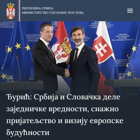
Прескочи
на
РЕПУБЛИКА СРБИЈА
МИНИСТАРСТВО СПОЉНИХ ПОСЛОВА
главни
део
садржаја
Ђурић: Србија и Словачка деле
заједничке вредности, снажно
пријатељство и визију европске
будућности