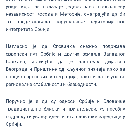
уније која не признаје једнострано проглашену
независност Косова и Метохије, сматрајући да би
то представљало нарушавање територијалног
интегритета Србије.
Нагласио је да Словачка снажно подржава
европски пут Србије и других земаља Западног
Балкана, истичући да је наставак дијалога
Београда и Приштине од кључног значаја како за
процес европских интеграција, тако и за очување
регионалне стабилности и безбедности.
Поручио је и да су односи Србије и Словачке
традиционално блиски и пријатељски, уз посебну
подршку очувању идентитета словачке заједнице у
Србији.