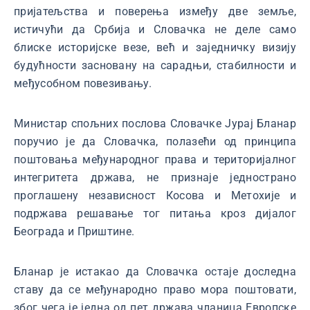
пријатељства и поверења између две земље,
истичући да Србија и Словачка не деле само
блиске историјске везе, већ и заједничку визију
будућности засновану на сарадњи, стабилности и
међусобном повезивању.
Министар спољних послова Словачке Јурај Бланар
поручио је да Словачка, полазећи од принципа
поштовања међународног права и територијалног
интегритета држава, не признаје једнострано
проглашену независност Косова и Метохије и
подржава решавање тог питања кроз дијалог
Београда и Приштине.
Бланар је истакао да Словачка остаје доследна
ставу да се међународно право мора поштовати,
због чега је једна од пет држава чланица Европске