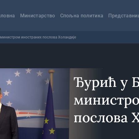
авна
вигација
словна
Министарство
Спољна политика
Представни
а министром иностраних послова Холандије
Ђурић у 
министро
послова 