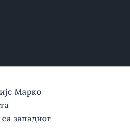
ије Марко
та
 са западног