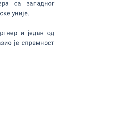
ера са западног
ке уније.
ртнер и један од
азио је спремност