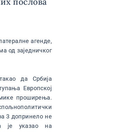
них послова
латералне агенде,
ма од заједничког
такао да Србија
тупања Европској
намике проширења.
 спољнополитички
ра 3 допринело не
ћ је указао на