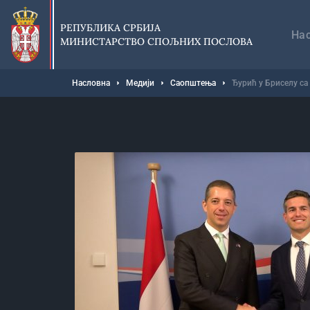
Прескочи
Гл
на
на
РЕПУБЛИКА СРБИЈА
главни
На
МИНИСТАРСТВО СПОЉНИХ ПОСЛОВА
део
садржаја
Мрвице
Насловна
Медији
Саопштења
Ђурић у Бриселу с