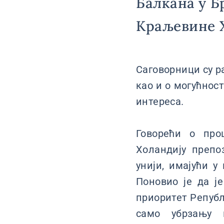
Балкана у Б
Краљевине 
Саговорници су р
као и о могућнос
интереса.
Говорећи о про
Холандију препо
унији, имајући у
Поновио је да ј
приоритет Републ
само убрзању 