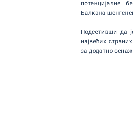
потенцијалне б
Балкана шенгенск
Подсетивши да ј
највећих страних
за додатно оснаж