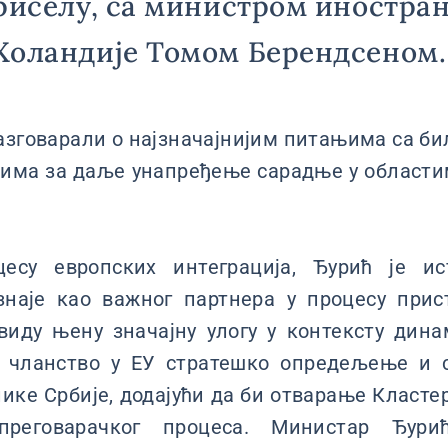
риселу, са министром иностра
Холандије Томом Берендсеном.
азговарали о најзначајнијим питањима са би
тима за даље унапређење сарадње у области
цесу европских интеграција, Ђурић је ис
знаје као важног партнера у процесу прис
 виду њену значајну улогу у контексту ди
е чланство у ЕУ стратешко опредељење и
ике Србије, додајући да би отварање Класте
преговарачког процеса. Министар Ђури