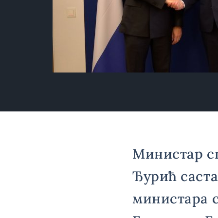
Министар с
Ђурић саста
министара с