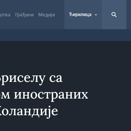
Ћирилица
штва
Грађани
Медији
Бриселу са
м иностраних
Холандије