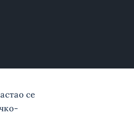
астао се
чко-