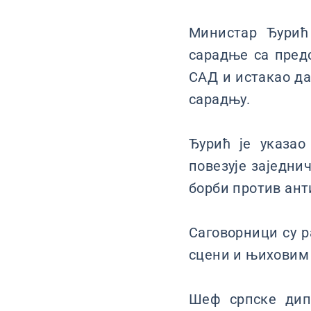
Министар Ђурић
сарадње са предс
САД и истакао да
сарадњу.
Ђурић је указао 
повезује заједни
борби против ан
Саговорници су 
сцени и њиховим 
Шеф српске дипл