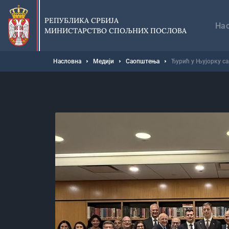
Прескочи
Гл
на
на
РЕПУБЛИКА СРБИЈА
главни
На
МИНИСТАРСТВО СПОЉНИХ ПОСЛОВА
део
садржаја
Мрвице
Насловна
Медији
Саопштења
Ђурић у Њујорку са