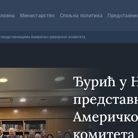
авна
вигација
словна
Министарство
Спољна политика
Представни
 представницима Америчко-јеврејског комитета
Ђурић у 
представ
Америчко
комитета