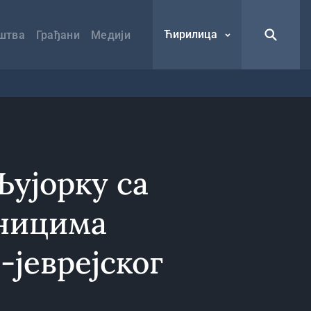
Ћирилица
штва
Грађани
Медији
Њујорку са
ницима
-јеврејског