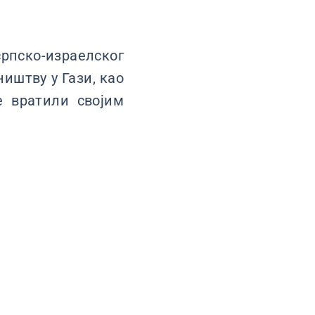
пско-израелског
иштву у Гази, као
е вратили својим