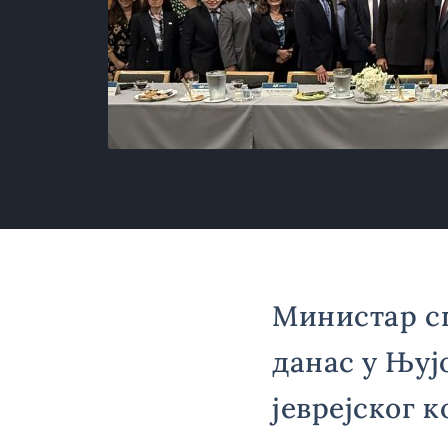
Министар с
данас у Њуј
јеврејског к