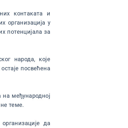
них контаката и
их организација у
их потенцијала за
ског народа, које
 остаје посвећена
 на међународној
не теме.
 организације да