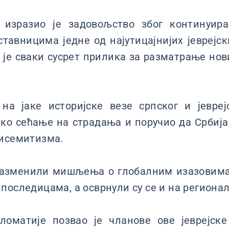
 изразио је задовољство због континуира
тавницима једне од најутицајнијих јеврејск
 је сваки сусрет прилика за разматрање нов
на јаке историјске везе српског и јевреј
чко сећање на страдања и поручио да Србија
тисемитизма.
разменили мишљења о глобалним изазовима
последицама, а осврнули су се и на регионал
оматије позвао је чланове ове јеврејске