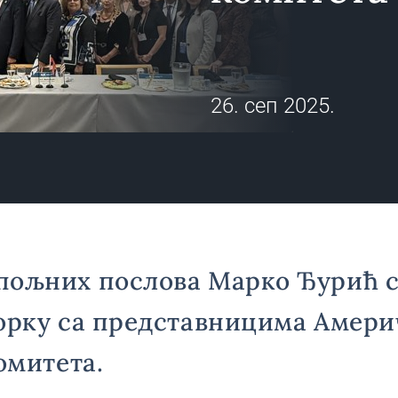
26. сеп 2025.
пољних послова Марко Ђурић с
орку са представницима Амери
омитета.