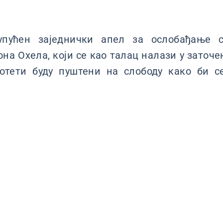
упућен заједнички апел за ослобађање ср
а Охела, који се као талац налази у заточен
отети буду пуштени на слободу како би с