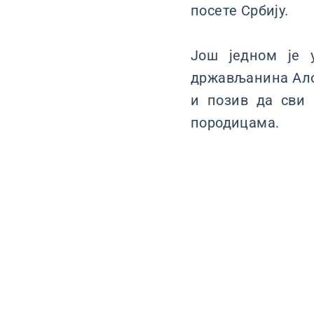
посете Србију.
Још једном је 
држављанина Алон
и позив да сви 
породицама.