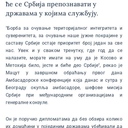
ће се Србија препознавати у
државама у којима службују.
"Борба за очување територијалног интегритета и
суверенитета, за очување наше јужне покрајине у
саставу Србије остаје приоритет број један за све
нас. Увек и у сваком тренутку, где год да се
налазите, морате имати на уму да је Косово и
Метохија било, јесте и биће део Србије", рекао је
Мацут у завршном обраћању првог дана
Амбасадорске конференције која данас и сутра у
Београду окупља амбасадоре, шефове мисија
Србије при међународним организацијама и
генералне конзуле.
Он је поручио дипломатама да без обзира колико
их домаћини у појединим државама убеђивали да