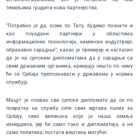
темељима градити нова партнерства.
"Потребно је да, осим по Титу, будемо познати и
као поуздани партнери у областима
информационих технологија, наменске индустрије,
образовне сарадње", казао је премијер и нагласио
да је на српским дипломатама да у сарадњи са
свим државним органима, креирају нешто по чему
ће се Србија препознавати у државама у којима
службују.
Мацут је позвао све српске дипломате да се по
повратку на службу сете свих жртава палих за
Србију, свих великана које је наша земља
изнедрила, јер ће само тако и дипломатија, а не
само политика, постати вештина могућег.