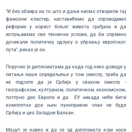
"И без обзира на то што и даље нисмо отворили тај
фамозни кластер, наставићемо да спроводимо
реформе у корист бољег живота грађана и да
испуњавамо све техничке услове, да би спремно
дочекали политичку одлуку о убрзању европског
пута", рекао је он.
Поручио је дипломатама да када год неко доведе у
питање наше опредељење у том смислу, треба да
их подсете да је Србија у сваком смислу -
географском, културном, политичком, економском,
потпуно део Европе и да ЕУ никада неће бити
комплетна док њен пуноправни члан не буде
Србија и цео Западни Балкан.
Мацут је навео и да се од дипломата који носе