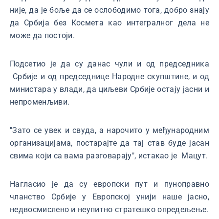
није, да је боље да се ослободимо тога, добро знају
да Србија без Космета као интегралног дела не
може да постоји.
Подсетио је да су данас чули и од председника
Србије и од председнице Народне скупштине, и од
министара у влади, да циљеви Србије остају јасни и
непроменљиви.
"Зато се увек и свуда, а нарочито у међународним
организацијама, постарајте да тај став буде јасан
свима који са вама разговарају", истакао је Мацут.
Нагласио је да су европски пут и пуноправно
чланство Србије у Европској унији наше јасно,
недвосмислено и неупитно стратешко опредељење.