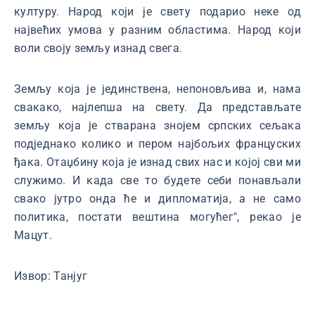
културу. Народ који је свету подарио неке од
највећих умова у разним областима. Народ који
воли своју земљу изнад свега.
Земљу која је јединствена, непоновљива и, нама
свакако, најлепша на свету. Да представљате
земљу која је стварана знојем српских сељака
подједнако колико и пером најбољих француских
ђака. Отаџбину која је изнад свих нас и којој сви ми
служимо. И када све то будете себи понављали
свако јутро онда ће и дипломатија, а не само
политика, постати вештина могућег", рекао је
Мацут.
Извор: Танјуг