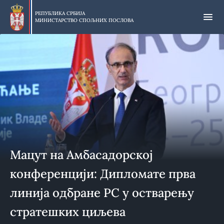
Прескочи
на
РЕПУБЛИКА СРБИЈА
МИНИСТАРСТВО СПОЉНИХ ПОСЛОВА
главни
део
садржаја
Мацут на Амбасадорској
конференцији: Дипломате прва
линија одбране РС у остварењу
стратешких циљева