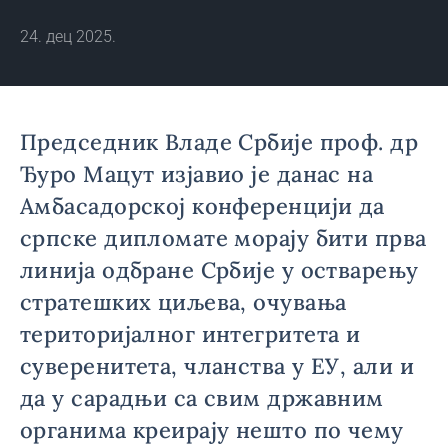
24. дец 2025.
Председник Владе Србије проф. др
Ђуро Мацут изјавио је данас на
Амбасадорској конференцији да
српске дипломате морају бити прва
линија одбране Србије у остварењу
стратешких циљева, очувања
територијалног интегритета и
суверенитета, чланства у ЕУ, али и
да у сарадњи са свим државним
органима креирају нешто по чему