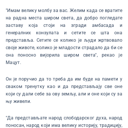
"Имам велику молбу за вас. Желим када се вратите
на радна места широм света, да добро погледате
заставу која стоји на згради амбасада и
генералних конзулата и сетите се шта она
представља. Сетите се колико је људи жртвовало
своје животе, колико је младости страдало да би се
она поносно вијорила широм света", рекао је
Мацут.
Он је поручио да то треба да им буде на памети у
сваком тренутку као и да представљају све оне
који су дали себе за ову земљу, али и оне који су за
њу живели.
"Да представљате народ слободарског духа, народ
поносан, народ који има велику историју, традицију,