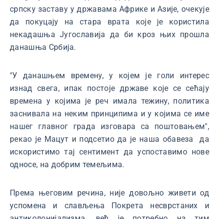
српску заставу у државама Африке и Азије, очекује
да покуцају на стара врата које је користила
некадашња Југославија да би кроз њих прошла
данашња Србија.
"У данашњем времену, у којем је голи интерес
изнад свега, ипак постоје државе које се сећају
времена у којима је реч имала тежину, политика
заснивала на неким принципима и у којима се име
нашег главног града изговара са поштовањем",
рекао је Мацут и подсетио да је наша обавеза да
искористимо тај сентимент да успоставимо нове
односе, на добрим темељима.
Према његовим речина, није довољно живети од
успомена и слављења Покрета несврстаних и
антиколонијализма, већ је потребно на тим