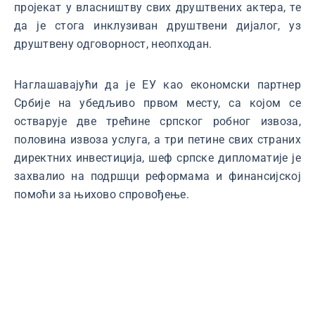
пројекат у власништву свих друштвених актера, те
да је стога инклузиван друштвени дијалог, уз
друштвену одговорност, неопходан.
Наглашавајући да је ЕУ као економски партнер
Србије на убедљиво првом месту, са којом се
остварује две трећине српског робног извоза,
половина извоза услуга, а три петине свих страних
директних инвестиција, шеф српске дипломатије је
захвалио на подршци реформама и финансијској
помоћи за њихово спровођење.