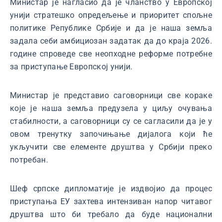
Министар је нагласио да је чланство у Европској
унији стратешко опредељење и приоритет спољне
политике Републике Србије и да је наша земља
задала себи амбициозан задатак да до краја 2026.
године спроведе све неопходне реформе потребне
за приступање Европској унији.
Министар је представио саговорници све кораке
које је наша земља предузела у циљу очувања
стабилности, а саговорници су се сагласили да је у
овом тренутку започињање дијалога који ће
укључити све елементе друштва у Србији преко
потребан.
Шеф српске дипломатије је издвојио да процес
приступања ЕУ захтева интензиван напор читавог
друштва што би требало да буде национални