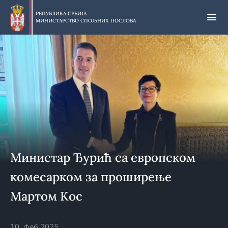
Прескочи
на
РЕПУБЛИКА СРБИЈА
МИНИСТАРСТВО СПОЉНИХ ПОСЛОВА
главни
део
садржаја
Министар Ђурић са европском
комесарком за проширење
Мартом Кос
10. феб 2025.