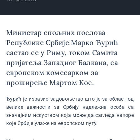
Министар спољних послова
Републике Србије Марко Ђурић
састао се у Риму, током Самита
пријатеља Западног Балкана, са
европском комесарком за
проширење Мартом Кос.
Ђурић је изразио задовољство што је за област од
велике важности за Србију надлежна особа са
значајним искуством која може да сагледа напоре
које Србије улаже на европском путу.