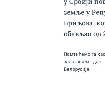
у Србији по
земље у Реп
Бриљова, ко
обављао од 2
Памтићемо га као
залагањем дао 
Белорусије.