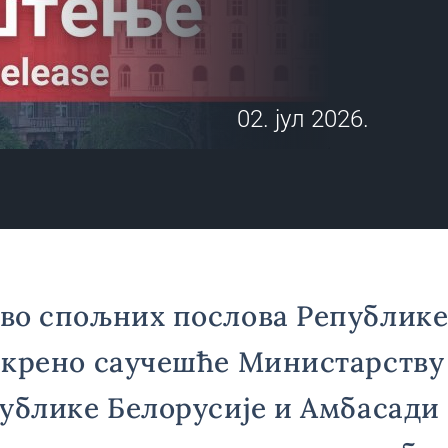
02. јул 2026.
во спољних послова Републике
скрено саучешће Министарству
ублике Белорусије и Амбасади