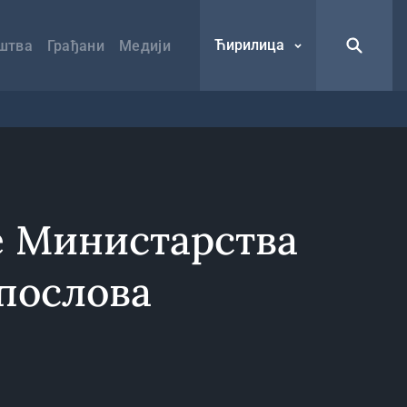
Ћирилица
штва
Грађани
Медији
 Министарства
послова