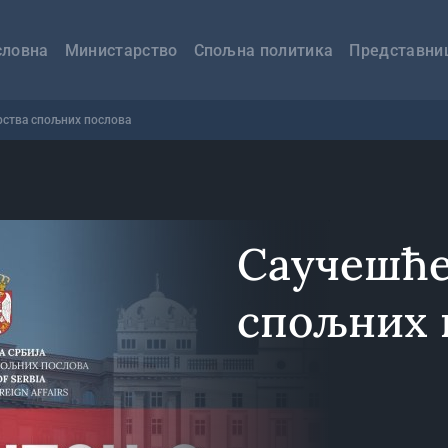
авна
вигација
словна
Министарство
Спољна политика
Представни
ства спољних послова
Саучешће
спољних 