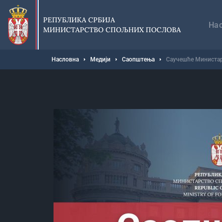
Прескочи
Гл
на
на
РЕПУБЛИКА СРБИЈА
главни
На
МИНИСТАРСТВО СПОЉНИХ ПОСЛОВА
део
садржаја
Мрвице
Насловна
Медији
Саопштења
Саучешће Министар