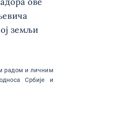
адора ове
љевича
шој земљи
им радом и личним
односа Србије и