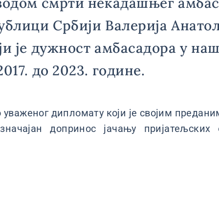
водом смрти некадашњег амбас
ублици Србији Валерија Анато
ји је дужност амбасадора у на
017. до 2023. године.
 уваженог дипломату који је својим предан
значајан допринос јачању пријатељских 