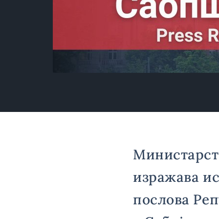
Министарст
изражава и
послова Реп