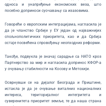
односа и унапређење економских веза, што
посебно доприноси суочавању са изазовима.
Говорећи о европским интеграцијама, нагласила је
да је чланство Србије у ЕУ један од најважнијих
спољнополитичких приоритета, као и да Србија
остаје посвећена спровођењу неопходних реформи.
Такође, подвукла је значај сарадње са НАТО кроз
Партнерство за мир и нагласила допринос КФОР-а
у очувању стабилности на Косову и Метохији.
Осврнувши се на дијалог Београда и Приштине,
истакла је да је очување виталних националних
интереса, територијалног интегритета и
суверенитета приоритет земље, те да наша страна