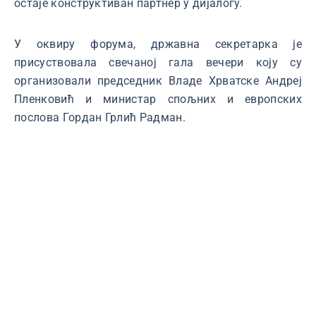
остаје конструктиван партнер у дијалогу.
У оквиру форума, државна секретарка је
присуствовала свечаној гала вечери коју су
организовали председник Владе Хрватске Андреј
Пленковић и министар спољних и европских
послова Гордан Грлић Радман.