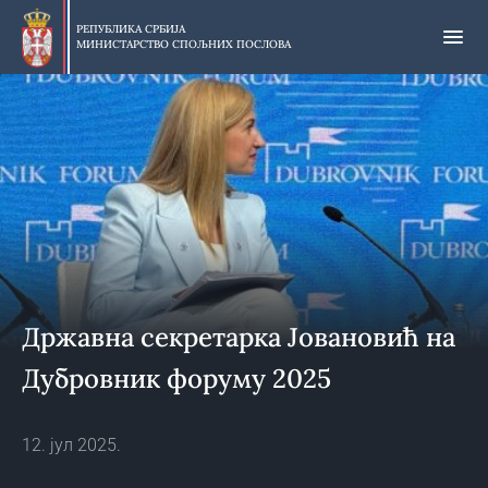
Прескочи
на
РЕПУБЛИКА СРБИЈА
МИНИСТАРСТВО СПОЉНИХ ПОСЛОВА
главни
део
садржаја
Државна секретаркa Јовановић на
Дубровник форуму 2025
12. јул 2025.