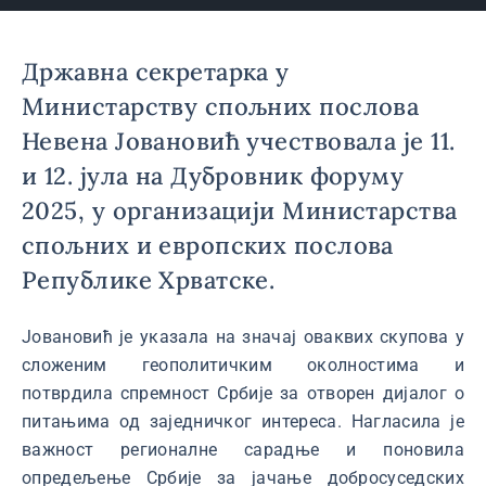
Државна секретарка у
Министарству спољних послова
Невена Јовановић учествовала је 11.
и 12. јула на Дубровник форуму
2025, у организацији Министарства
спољних и европских послова
Републике Хрватске.
Јовановић је указала на значај оваквих скупова у
сложеним геополитичким околностима и
потврдила спремност Србије за отворен дијалог о
питањима од заједничког интереса. Нагласила је
важност регионалне сарадње и поновила
опредељење Србије за јачање добросуседских