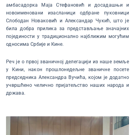
амбасадорка Маја Стефановић и досадашњи и
новоименовани изасланици одбране пуковници
Слободан Новаковић и Александар Чукић, што је
била добра прилика за представљање значајних
појединости у традиционално најближим могућим
односима Србије и Кине.
Реч је о првој званичној делегацији из наше земље
у Кини, након прошлонедељне званичне посете
председника Александра Вучића, којом је додатно
учвршћено челично пријатељство наших народа и
држава.