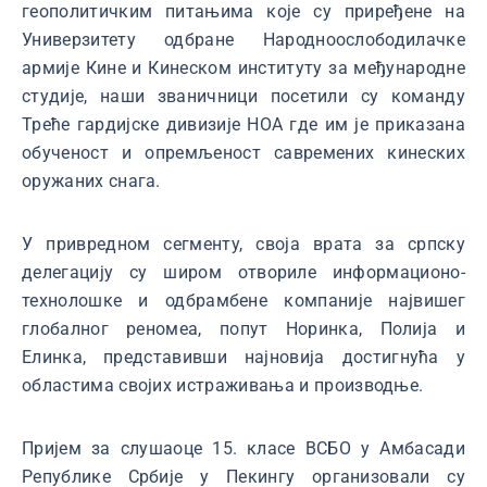
геополитичким питањима које су приређене на
Универзитету одбране Народноослободилачке
армије Кине и Кинеском институту за међународне
студије, наши званичници посетили су команду
Треће гардијске дивизије НОА где им је приказана
обученост и опремљеност савремених кинеских
оружаних снага.
У привредном сегменту, своја врата за српску
делегацију су широм отвориле информационо-
технолошке и одбрамбене компаније највишег
глобалног реномеа, попут Норинка, Полија и
Елинка, представивши најновија достигнућа у
областима својих истраживања и производње.
Пријем за слушаоце 15. класе ВСБО у Амбасади
Републике Србије у Пекингу организовали су