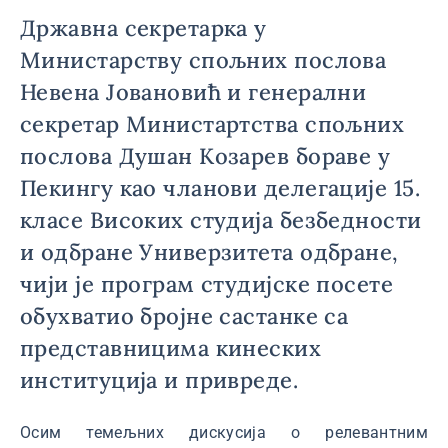
Државна секретарка у
Министарству спољних послова
Невена Јовановић и генерални
секретар Министартства спољних
послова Душан Козарев бораве у
Пекингу као чланови делегације 15.
класе Високих студија безбедности
и одбране Универзитета одбране,
чији је програм студијске посете
обухватио бројне састанке са
представницима кинеских
институција и привреде.
Осим темељних дискусија о релевантним