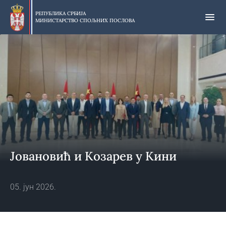
Прескочи
на
РЕПУБЛИКА СРБИЈА
МИНИСТАРСТВО СПОЉНИХ ПОСЛОВА
главни
део
садржаја
Јовановић и Козарев у Кини
05. јун 2026.