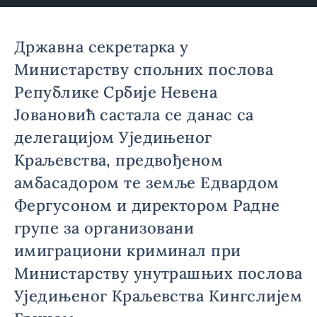
Државна секретарка у
Министарству спољних послова
Републике Србије Невена
Јовановић састала се данас са
делегацијом Уједињеног
Краљевства, предвођеном
амбасадором те земље Едвардом
Фергусоном и директором Радне
групе за организовани
имиграциони криминал при
Министарству унутрашњих послова
Уједињеног Краљевства Кингслијем