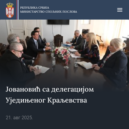
Прескочи
на
РЕПУБЛИКА СРБИЈА
МИНИСТАРСТВО СПОЉНИХ ПОСЛОВА
главни
део
садржаја
Јовановић са делегацијом
Уједињеног Краљевства
21. авг 2025.