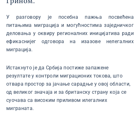
Грином.
У разговору је посебна пажња посвећена
питањима миграција и могућностима заједничког
деловања у оквиру регионалних иницијатива ради
ефикаснијег одговора на изазове нелегалних
миграција.
Истакнуто је да Србија постиже запажене
резултате у контроли миграционих токова, што
отвара простор за јачање сарадње у овој области,
од великог значаја и за британску страну која се
суочава са високим приливом илегалних
миграната.