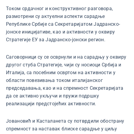
Током срдачног и конструктивног разговора,
размотрени су актуелни аспекти сарадње
Републике Србије са Секретаријатом Јадранско-
јонске иницијативе, као и активности у оквиру
Стратегије ЕУ за Јадранско-јонски регион.
Саговорници су се осврнули и на сарадњу у оквиру
другог стуба Стратегије, чији су носиоци Србија и
Италија, са посебним освртом на активности у
области повезивања током италијанског
председавања, као и на спремност Секретаријата
да се активно укључи и пружи подршку
реализацији предстојећих активности.
Јовановић и Касталанета су потврдили обострану
спремност за наставак блиске сарадње у циљу