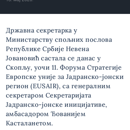
Државна секретарка у
Министарству спољних послова
Републике Србије Невена
Јовановић састала се данас у
Скопљу, уочи 11. Форума Стратегије
Европске уније за Јадранско-јонски
регион (EUSAIR), са генералним
секретаром Секретаријата
Јадранско-јонске иницијативе,
амбасадором Ђованијем
Касталанетом.