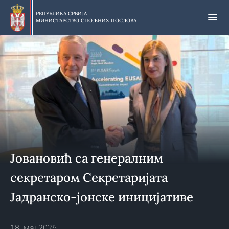
Прескочи
на
РЕПУБЛИКА СРБИЈА
МИНИСТАРСТВО СПОЉНИХ ПОСЛОВА
главни
део
садржаја
Јовановић са генералним
секретаром Секретаријата
Јадранско-јонске иницијативе
18. мај 2026.