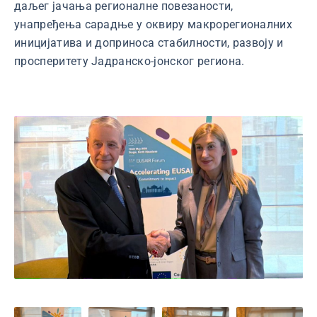
даљег јачања регионалне повезаности,
унапређења сарадње у оквиру макрорегионалних
иницијатива и доприноса стабилности, развоју и
просперитету Јадранско-јонског региона.