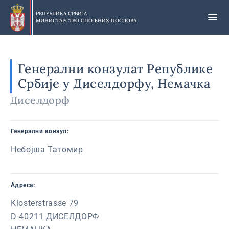
Прескочи
на
РЕПУБЛИКА СРБИЈА
МИНИСТАРСТВО СПОЉНИХ ПОСЛОВА
главни
део
садржаја
Генерални конзулат Републике
Србије у Диселдорфу, Немачка
Диселдорф
Генерални конзул:
Небојша Татомир
Адреса:
Klosterstrasse 79
D-40211 ДИСЕЛДОРФ