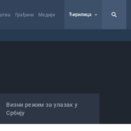
Ћирилица
штва
Грађани
Медији
Визни режим за улазак у
Србију