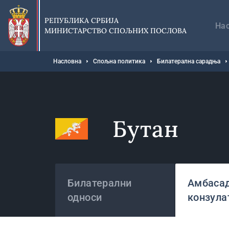
Прескочи
Гл
на
на
РЕПУБЛИКА СРБИЈА
главни
На
МИНИСТАРСТВО СПОЉНИХ ПОСЛОВА
део
садржаја
Мрвице
Насловна
Спољна политика
Билатерална сарадња
Бутан
Државе
Билатерални
Амбасад
односи
конзула