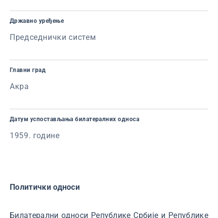
Државно уређење
Председнички систем
Главни град
Акра
Датум успостављања билатералних односа
1959. године
Политички односи
Билатерални односи Републике Србије и Републике