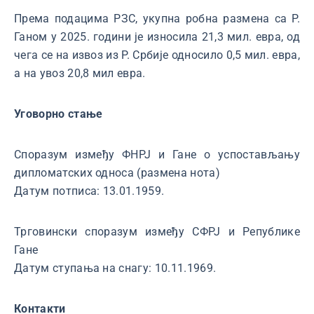
Према подацима РЗС, укупна робна размена са Р.
Ганом у 2025. години је износила 21,3 мил. евра, од
чега се на извоз из Р. Србије односило 0,5 мил. евра,
а на увоз 20,8 мил евра.
Уговорно стање
Споразум између ФНРЈ и Гане о успостављању
дипломатских односа (размена нота)
Датум потписа: 13.01.1959.
Трговински споразум између СФРЈ и Републике
Гане
Датум ступања на снагу: 10.11.1969.
Контакти