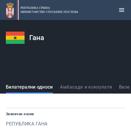
Прескочи
на
РЕПУБЛИКА СРБИЈА
МИНИСТАРСТВО СПОЉНИХ ПОСЛОВА
главни
део
садржаја
Гана
Државе
Билатерални односи
Амбасаде и конзулати
Визе
Званичан назив
РЕПУБЛИКА ГАНА