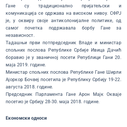
Гане су традиционално пријатељски и
комуникација се одржава на високом нивоу. СФРЈ
је, у оквиру своје антиколонијалне политике, од
самог почетка подржавала борбу Гане за
независност.
Тадашњи први потпредседник Владе и министар
спољних послова Републике Србије Ивица Дачић
боравио је у званичној посети Републици Гани 20.
маја 2019. године.
Министар спољних послова Републике Гане Ширли
Ајоркор Бочвеј посетила је Републику Србију 19-22.
августа 2018. године.
Председник Парламента Гане Арон Мајк Окваје
посетио је Србију 28-30. маја 2018. године.
Економски односи