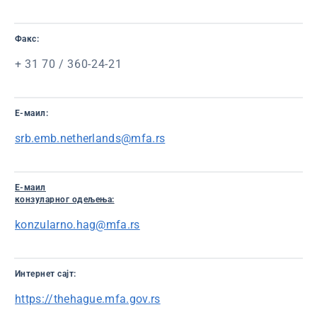
Факс:
+ 31 70 / 360-24-21
Е-маил:
srb.emb.netherlands@mfa.rs
Е-маил
конзуларног одељења:
konzularno.hag@mfa.rs
Интернет сајт:
https://thehague.mfa.gov.rs