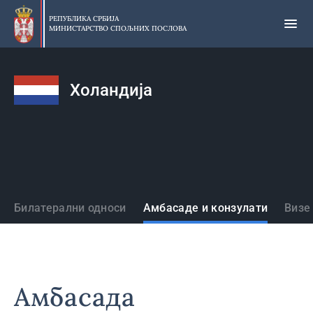
Прескочи
на
РЕПУБЛИКА СРБИЈА
МИНИСТАРСТВО СПОЉНИХ ПОСЛОВА
главни
део
садржаја
Холандија
Државе
Билатерални односи
Амбасаде и конзулати
Визе
Амбасада