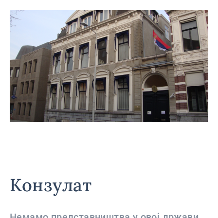
Конзулат
Немамо представништва у овој држави.