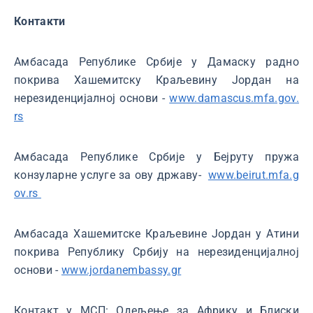
Контакти
Амбасада Републике Србије у Дамаску радно
покрива Хашемитску Краљевину Јордан на
нерезиденцијалној основи -
www.damascus.mfa.gov.
rs
Амбасада Републике Србије у Бејруту пружа
конзуларне услуге за ову државу-
www.beirut.mfa.g
ov.rs
Амбасада Хашемитске Краљевине Јордан у Атини
покрива Републику Србију на нерезиденцијалној
основи -
www.jordanembassy.gr
Контакт у МСП: Одељење за Африку и Блиски