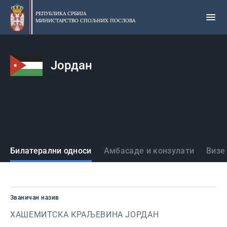
Прескочи
на
РЕПУБЛИКА СРБИЈА
МИНИСТАРСТВО СПОЉНИХ ПОСЛОВА
главни
део
садржаја
Јордан
Државе
Билатерални односи
Амбасаде и конзулати
Визе
Званичан назив
ХАШЕМИТСКА КРАЉЕВИНА JОРДАН