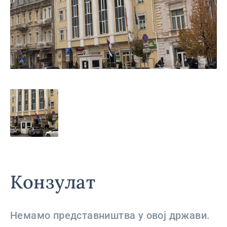
Конзулат
Немамо представништва у овој држави.