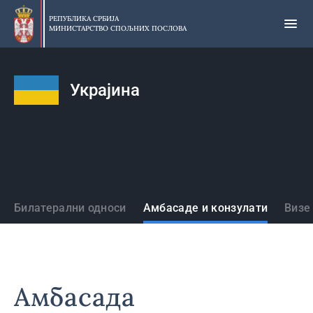
Прескочи
на
РЕПУБЛИКА СРБИЈА
МИНИСТАРСТВО СПОЉНИХ ПОСЛОВА
главни
део
садржаја
Украјина
Државе
Билатерални односи
Амбасаде и конзулати
Визе
Амбасада