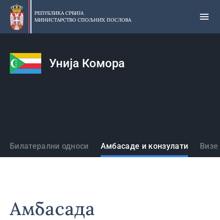
Прескочи
на
РЕПУБЛИКА СРБИЈА
МИНИСТАРСТВО СПОЉНИХ ПОСЛОВА
главни
део
садржаја
Унија Комора
Државе
Билатерални односи
Амбасаде и конзулати
Визе
Амбасада