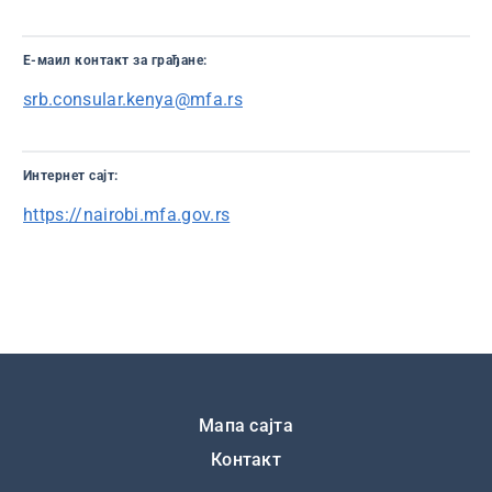
E-маил контaкт за грађане:
srb.consular.kenya@mfa.rs
Интернет сајт:
https://nairobi.mfa.gov.rs
Подножје
Мапа сајта
Контакт