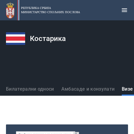
Прескочи
на
РЕПУБЛИКА СРБИЈА
МИНИСТАРСТВО СПОЉНИХ ПОСЛОВА
главни
део
садржаја
Костарика
Државе
Билатерални односи
Амбасаде и конзулати
Визе