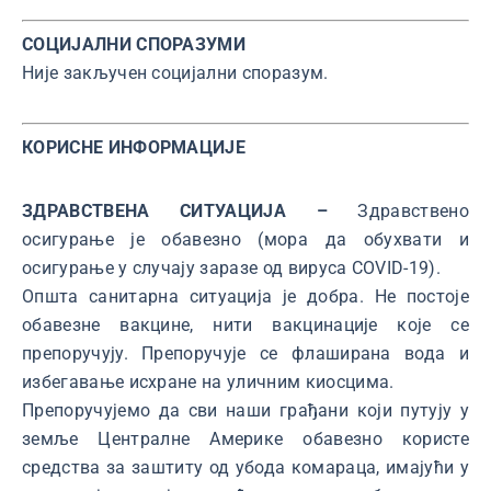
СОЦИЈАЛНИ СПОРАЗУМИ
Није закључен социјални споразум.
КОРИСНЕ ИНФОРМАЦИЈЕ
ЗДРАВСТВЕНА СИТУАЦИЈА –
Здравствено
осигурање је обавезно (мора да обухвати и
осигурање у случају заразе од вируса COVID-19).
Општа санитарна ситуација је добра. Не постоје
обавезне вакцине, нити вакцинације које се
препоручују. Препоручује се флаширана вода и
избегавање исхране на уличним киосцима.
Препоручујемо да сви наши грађани који путују у
земље Централне Америке обавезно користе
средства за заштиту од убода комараца, имајући у