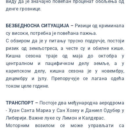
виду да је значајно повећан проценат обољења од
денге грознице.
БЕЗБЕДНОСНА СИТУАЦИЈА –
Ризици од криминала
су високи, потребна је повећана пажња.
С обзиром да је у питању трусно подручје, постоји
ризик од земљотреса, а честе су и обилне кише.
Кишна сезона траје од маја до октобра у
централном и пацифичком делу земље, а у
карипском делу, кишна сезона је у новембру,
децембру и јулу. Препоручује се лагана одећа
током целе године.
ТРАНСПОРТ –
Постоје два међународна аеродрома
- Хуан Санта Мариа у Сан Хозеу и Даниел Одубер у
Либерији. Важне луке су Лимон и Калдерас.
Моторним возилом се може управљати са