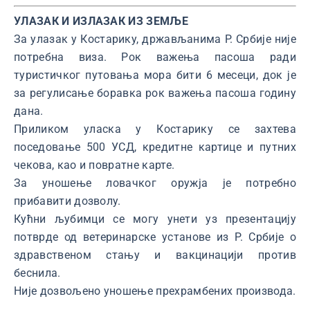
УЛАЗАК И ИЗЛАЗАК ИЗ ЗЕМЉЕ
За улазак у Костарику, држављанима Р. Србије није
потребна виза. Рок важења пасоша ради
туристичког путовања мора бити 6 месеци, док је
за регулисање боравка рок важења пасоша годину
дана.
Приликом уласка у Костарику се захтева
поседовање 500 УСД, кредитне картице и путних
чекова, као и повратне карте.
За уношење ловачког оружја је потребно
прибавити дозволу.
Кућни љубимци се могу унети уз презентацију
потврде од ветеринарске установе из Р. Србије о
здравственом стању и вакцинацији против
беснила.
Није дозвољено уношење прехрамбених производа.