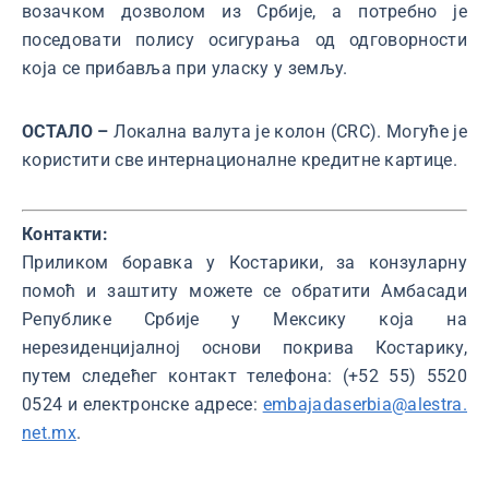
возачком дозволом из Србије, а потребно је
поседовати полису осигурања од одговорности
која се прибавља при уласку у земљу.
ОСТАЛО –
Локална валута је колон (CRC). Могуће је
користити све интернационалне кредитне картице.
Контакти:
Приликом боравка у Костарики, за конзуларну
помоћ и заштиту можете се обратити Амбасади
Републике Србије у Мексику која на
нерезиденцијалној основи покрива Костарику,
путем следећег контакт телефона: (+52 55) 5520
0524 и електронске адресе:
embajadaserbia@alestra.
net.mx
.