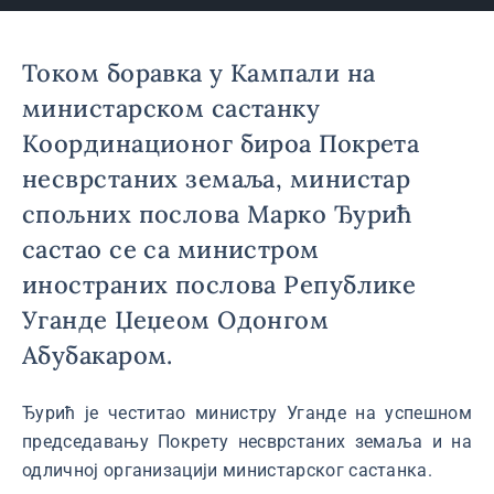
Током боравка у Кампали на
министарском састанку
Координационог бироа Покрета
несврстаних земаља, министар
спољних послова Марко Ђурић
састао се са министром
иностраних послова Републике
Уганде Џеџеом Одонгом
Абубакаром.
Ђурић је честитао министру Уганде на успешном
председавању Покрету несврстаних земаља и на
одличној организацији министарског састанка.