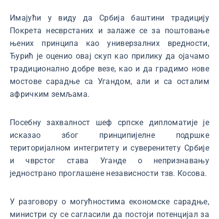
Имајући у виду да Србија баштини традицију
Покрета несврстаних и залаже се за поштовање
њених принципа као универзалних вредности,
Ђурић је оценио овај скуп као прилику да ојачамо
традиционално добре везе, као и да градимо нове
мостове сарадње са Угандом, али и са осталим
афричким земљама.
Посебну захвалност шеф српске дипломатије је
исказао због принципијелне подршке
територијалном интегритету и суверенитету Србије
и чврстог става Уганде о непризнавању
једнострано проглашене независности тзв. Косова.
У разговору о могућностима економске сарадње,
министри су се сагласили да постоји потенцијал за