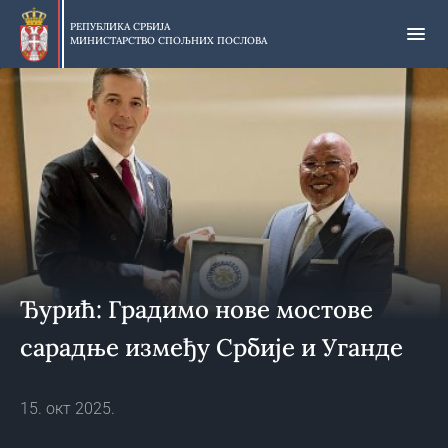
Прескочи
на
РЕПУБЛИКА СРБИЈА
МИНИСТАРСТВО СПОЉНИХ ПОСЛОВА
главни
део
садржаја
Ђурић: Градимо нове мостове
сарадње између Србије и Уганде
15. окт 2025.