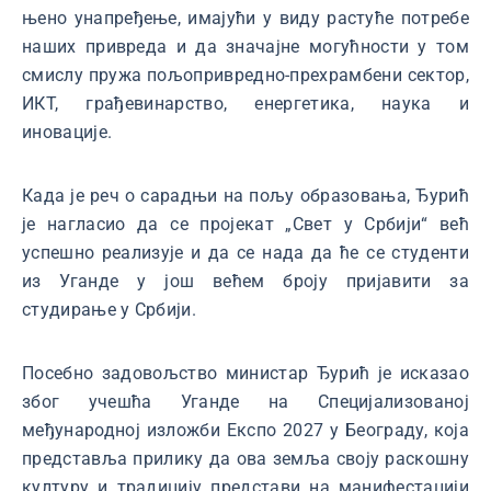
њено унапређење, имајући у виду растуће потребе
наших привреда и да значајне могућности у том
смислу пружа пољопривредно-прехрамбени сектор,
ИКТ, грађевинарство, енергетика, наука и
иновације.
Када је реч о сарадњи на пољу образовања, Ђурић
је нагласио да се пројекат „Свет у Србији“ већ
успешно реализује и да се нада да ће се студенти
из Уганде у још већем броју пријавити за
студирање у Србији.
Посебно задовољство министар Ђурић је исказао
због учешћа Уганде на Специјализованој
међународној изложби Експо 2027 у Београду, која
представља прилику да ова земља своју раскошну
културу и традицију представи на манифестацији