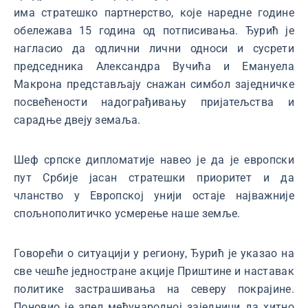
има стратешко партнерство, које наредне године
обележава 15 година од потписивања. Ђурић је
нагласио да одлични лични односи и сусрети
председника Александра Вучића и Емануела
Макрона представљају снажан симбол заједничке
посвећености надограђивању пријатељства и
сарадње двеју земаља.
Шеф српске дипломатије навео је да је европски
пут Србије јасан стратешки приоритет и да
чланство у Европској унији остаје најважније
спољнополитичко усмерење наше земље.
Говорећи о ситуацији у региону, Ђурић је указао на
све чешће једностране акције Приштине и наставак
политике застрашивања на северу покрајине.
Поновио је апел међународној заједници да хитно