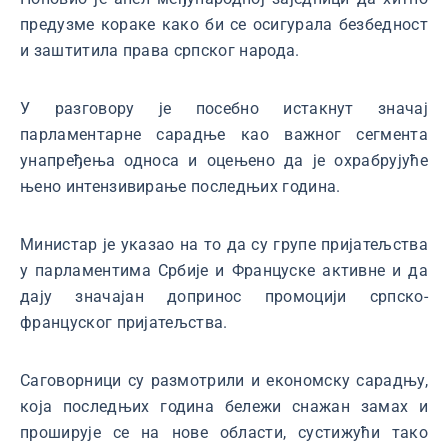
предузме кораке како би се осигурала безбедност
и заштитила права српског народа.
У разговору је посебно истакнут значај
парламентарне сарадње као важног сегмента
унапређења односа и оцењено да је охрабрујуће
њено интензивирање последњих година.
Министар је указао на то да су групе пријатељства
у парламентима Србије и Француске активне и да
дају значајан допринос промоцији српско-
француског пријатељства.
Саговорници су размотрили и економску сарадњу,
која последњих година бележи снажан замах и
проширује се на нове области, сустижући тако