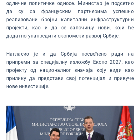
одличне политичке односе. Министар је подсетио
да су са француским партнерима успешно
реализовани бројни капитални инфраструктурни
пројекти, као и да се започињу нови, који ће
додатно унапредити економски развој Србије.
Нагласио је и да Србија посвећено ради на
припреми за специјалну изложбу Експо 2027, као
пројекту од националног значаја коју види као
прилику да представи свој потенцијал и привуче
нове инвестиције.