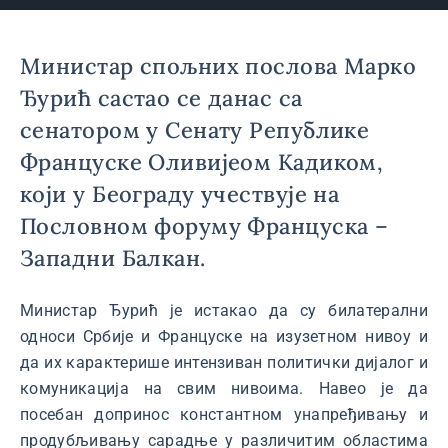
Министар спољних послова Марко
Ђурић састао се данас са
сенатором у Сенату Републике
Француске Оливијеом Кадиком,
који у Београду учествује на
Пословном форуму Француска –
Западни Балкан.
Министар Ђурић је истакао да су билатерални
односи Србије и Француске на изузетном нивоу и
да их карактерише интензиван политички дијалог и
комуникација на свим нивоима. Навео је да
посебан допринос константном унапређивању и
продубљивању сарадње у различитим областима