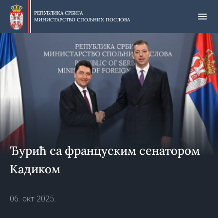
Прескочи
на
РЕПУБЛИКА СРБИЈА
МИНИСТАРСТВО СПОЉНИХ ПОСЛОВА
главни
део
садржаја
Ђурић са француским сенатором
Кадиком
06. окт 2025.