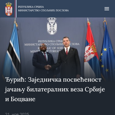
Прескочи
на
РЕПУБЛИКА СРБИЈА
МИНИСТАРСТВО СПОЉНИХ ПОСЛОВА
главни
део
садржаја
Ђурић: Заједничка посвећеност
јачању билатералних веза Србије
и Боцване
21. нов 2025.