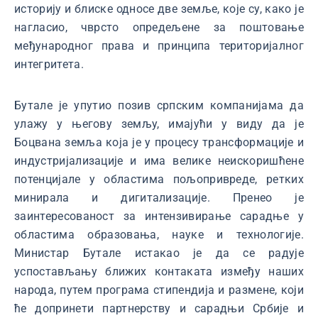
историју и блиске односе две земље, које су, како је
нагласио, чврсто опредељене за поштовање
међународног права и принципа територијалног
интегритета.
Бутале је упутио позив српским компанијама да
улажу у његову земљу, имајући у виду да је
Боцвана земља која је у процесу трансформације и
индустријализације и има велике неискоришћене
потенцијале у областима пољопривреде, ретких
минирала и дигитализације. Пренео је
заинтересованост за интензивирање сарадње у
областима образовања, науке и технологије.
Министар Бутале истакао је да се радује
успостављању ближих контаката између наших
народа, путем програма стипендија и размене, који
ће допринети партнерству и сарадњи Србије и