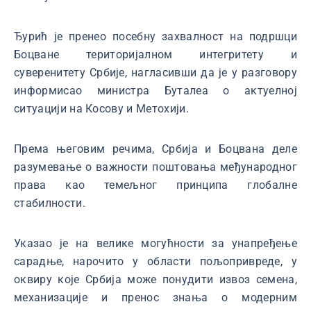
Ђурић је пренео посебну захвалност на подршци
Боцване територијалном интегритету и
суверенитету Србије, нагласивши да је у разговору
информисао министра Буталеа о актуелној
ситуацији на Косову и Метохији.
Према његовим речима, Србија и Боцвана деле
разумевање о важности поштовања међународног
права као темељног принципа глобалне
стабилности.
Указао је на велике могућности за унапређење
сарадње, нарочито у области пољопривреде, у
оквиру које Србија може понудити извоз семена,
механизације и пренос знања о модерним