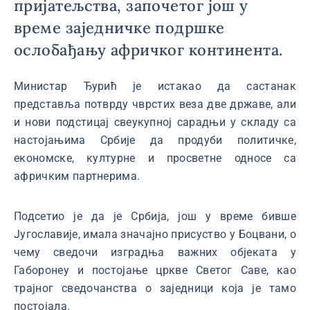
пријатељства, започетог још у
време заједничке подршке
ослобађању афричког континента.
Министар Ђурић је истакао да састанак
представља потврду чврстих веза две државе, али
и нови подстицај свеукупној сарадњи у складу са
настојањима Србије да продуби политичке,
економске, културне и просветне односе са
афричким партнерима.
Подсетио је да је Србија, још у време бивше
Југославије, имала значајно присуство у Боцвани, о
чему сведочи изградња важних објеката у
Габоронеу и постојање цркве Светог Саве, као
трајног сведочанства о заједници која је тамо
постојала.