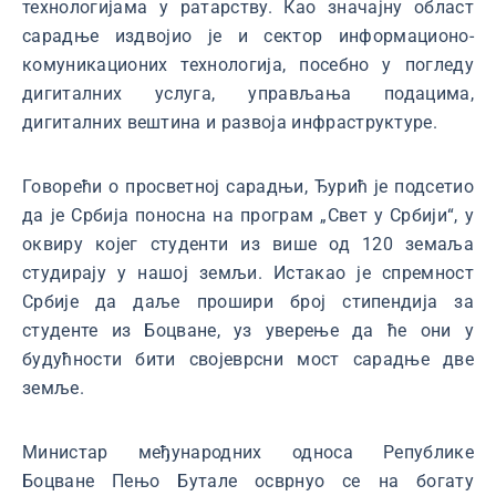
технологијама у ратарству. Као значајну област
сарадње издвојио је и сектор информационo-
комуникационих технологија, посебно у погледу
дигиталних услуга, управљања подацима,
дигиталних вештина и развоја инфраструктуре.
Говорећи о просветној сарадњи, Ђурић је подсетио
да је Србија поносна на програм „Свет у Србији“, у
оквиру којег студенти из више од 120 земаља
студирају у нашој земљи. Истакао је спремност
Србије да даље прошири број стипендија за
студенте из Боцване, уз уверење да ће они у
будућности бити својеврсни мост сарадње две
земље.
Mинистaр међународних односа Републике
Боцване Пењо Бутале осврнуо се на богату