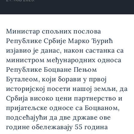
Министар спољних послова
Републике Србије Марко Ђурић
изјавио је данас, након састанка са
министром међународних односа
Републике Боцване Пењом
Буталеом, који борави у првој
историјској посети нашој земљи, да
Србија високо цени партнерство и
пријатељске односе са Боцваном,
подсећајући да две државе ове
године обележавају 55 година